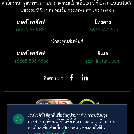
สำนักงานกรุงเทพฯ: 518/5 อาคารมณียาเซ็นเตอร์
ชั้น 6
ถนนเพลินจิต
แขวงลุมพินี
เขตปทุมวัน กรุงเทพมหานคร 10330
เบอร์โทรศัพท์
โทรสาร
+6622 556 851
+6626 520 527
นักลงทุนสัมพันธ์
เบอร์โทรศัพท์
อีเมล
+6665 508 9666
ir@nrinstant.com
ติดตามเรา:
เว็บไซต์นี้ใช้คุกกี้เพื่อวัตถุประสงค์ในการปรับปรุง
ประสบการณ์ของผู้ใช้ให้ดียิ่งขึ้น ท่านสามารถศึกษาราย
© ลิขสิทธิ์ พ.ศ. 2569 บริษัท เอ็นอาร์ อินสแตนท์ โปรดิวซ์ จำกัด (มหาชน)
ละเอียดเพิ่มเติมเกี่ยวกับประเภทของคุกกี้ได้ใน
สงวนลิขสิทธิ์
นโยบายการใช้งานคุกกี้