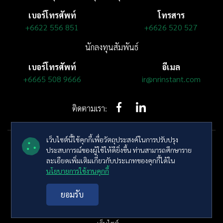
เบอร์โทรศัพท์
โทรสาร
+6622 556 851
+6626 520 527
นักลงทุนสัมพันธ์
เบอร์โทรศัพท์
อีเมล
+6665 508 9666
ir@nrinstant.com
ติดตามเรา:
เว็บไซต์นี้ใช้คุกกี้เพื่อวัตถุประสงค์ในการปรับปรุง
ประสบการณ์ของผู้ใช้ให้ดียิ่งขึ้น ท่านสามารถศึกษาราย
ละเอียดเพิ่มเติมเกี่ยวกับประเภทของคุกกี้ได้ใน
นโยบายการใช้งานคุกกี้
© ลิขสิทธิ์ พ.ศ. 2569 บริษัท เอ็นอาร์ อินสแตนท์ โปรดิวซ์ จำกัด (มหาชน)
ยอมรับ
สงวนลิขสิทธิ์
ข้อกำหนดและเงื่อนไข
นโยบายความเป็นส่วนตัว
แผนผัง
เว็บไซต์