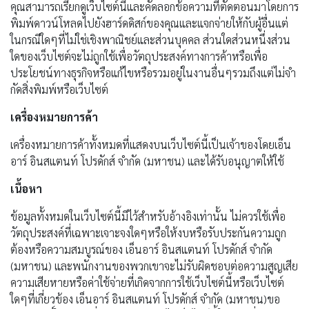
คุณสามารถเรียกดูเว็บไซต์นี้และคัดลอกข้อความที่ตัดตอนมาโดยการ
พิมพ์ดาวน์โหลดไปยังฮาร์ดดิสก์ของคุณและแจกจ่ายให้กับผู้อื่นแต่
ในกรณีใดๆที่ไม่ใช่เชิงพาณิชย์และส่วนบุคคล ส่วนใดส่วนหนึ่งส่วน
ใดของเว็บไซต์จะไม่ถูกใช้เพื่อวัตถุประสงค์ทางการค้าหรือเพื่อ
ประโยชน์ทางธุรกิจหรือแก้ไขหรือรวมอยู่ในงานอื่นๆรวมถึงแต่ไม่จํา
กัดสิ่งพิมพ์หรือเว็บไซต์
เครื่องหมายการค้า
เครื่องหมายการค้าทั้งหมดที่แสดงบนเว็บไซต์นี้เป็นเจ้าของโดยเอ็น
อาร์
อินสแตนท์
โปรดักส์ จำกัด (มหาชน) และได้รับอนุญาตให้ใช้
เนื้อหา
ข้อมูลทั้งหมดในเว็บไซต์นี้มีไว้สำหรับอ้างอิงเท่านั้น ไม่ควรใช้เพื่อ
วัตถุประสงค์ที่เฉพาะเจาะจงใดๆหรือให้งบหรือรับประกันความถูก
ต้องหรือความสมบูรณ์ของ เอ็นอาร์
อินสแตนท์
โปรดักส์ จำกัด
(มหาชน) และพนักงานของพวกเขาจะไม่รับผิดชอบต่อความสูญเสีย
ความเสียหายหรือค่าใช้จ่ายที่เกิดจากการใช้เว็บไซต์นี้หรือเว็บไซต์
ใดๆที่เกี่ยวข้อง เอ็นอาร์
อินสแตนท์
โปรดักส์ จำกัด (มหาชน)ขอ