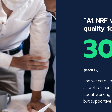
“At NRF
quality 
3
years,
and we care a
as well as our 
about working 
but supportive