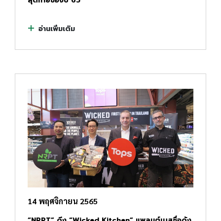
สุดท้ายของปี 65
อ่านเพิ่มเติม
14 พฤศจิกายน 2565
“NRPT” ดึง “Wicked Kitchen” แพลนต์เบสชื่อดัง