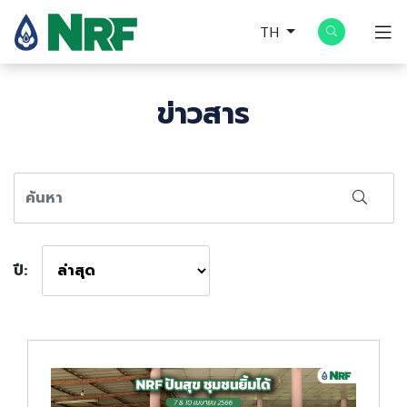
TH
ข่าวสาร
ปี: