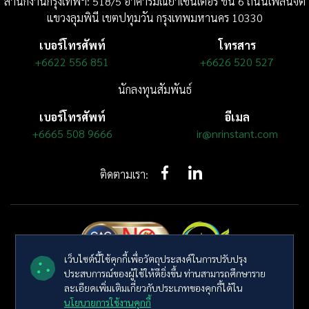
สำนักงานกรุงเทพฯ: 518/5 อาคารมณียาเซ็นเตอร์
ชั้น 6
ถนนเพลินจิต
แขวงลุมพินี
เขตปทุมวัน กรุงเทพมหานคร 10330
เบอร์โทรศัพท์
โทรสาร
+6622 556 851
+6626 520 527
นักลงทุนสัมพันธ์
เบอร์โทรศัพท์
อีเมล
+6665 508 9666
ir@nrinstant.com
ติดตามเรา:
เว็บไซต์นี้ใช้คุกกี้เพื่อวัตถุประสงค์ในการปรับปรุง
ประสบการณ์ของผู้ใช้ให้ดียิ่งขึ้น ท่านสามารถศึกษาราย
© ลิขสิทธิ์ พ.ศ. 2569 บริษัท เอ็นอาร์ อินสแตนท์ โปรดิวซ์ จำกัด (มหาชน)
ละเอียดเพิ่มเติมเกี่ยวกับประเภทของคุกกี้ได้ใน
สงวนลิขสิทธิ์
นโยบายการใช้งานคุกกี้