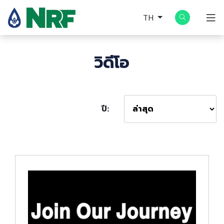
TH
วิดีโอ
ปี: