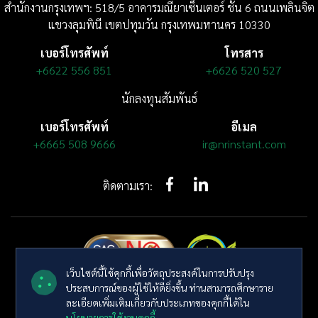
สำนักงานกรุงเทพฯ: 518/5 อาคารมณียาเซ็นเตอร์
ชั้น 6
ถนนเพลินจิต
แขวงลุมพินี
เขตปทุมวัน กรุงเทพมหานคร 10330
เบอร์โทรศัพท์
โทรสาร
+6622 556 851
+6626 520 527
นักลงทุนสัมพันธ์
เบอร์โทรศัพท์
อีเมล
+6665 508 9666
ir@nrinstant.com
ติดตามเรา:
เว็บไซต์นี้ใช้คุกกี้เพื่อวัตถุประสงค์ในการปรับปรุง
ประสบการณ์ของผู้ใช้ให้ดียิ่งขึ้น ท่านสามารถศึกษาราย
© ลิขสิทธิ์ พ.ศ. 2569 บริษัท เอ็นอาร์ อินสแตนท์ โปรดิวซ์ จำกัด (มหาชน)
ละเอียดเพิ่มเติมเกี่ยวกับประเภทของคุกกี้ได้ใน
สงวนลิขสิทธิ์
นโยบายการใช้งานคุกกี้