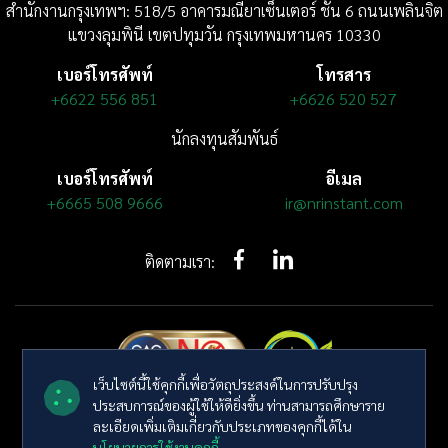
สำนักงานกรุงเทพฯ: 518/5 อาคารมณียาเซ็นเตอร์
ชั้น 6
ถนนเพลินจิต
แขวงลุมพินี
เขตปทุมวัน กรุงเทพมหานคร 10330
เบอร์โทรศัพท์
โทรสาร
+6622 556 851
+6626 520 527
นักลงทุนสัมพันธ์
เบอร์โทรศัพท์
อีเมล
+6665 508 9666
ir@nrinstant.com
ติดตามเรา:
เว็บไซต์นี้ใช้คุกกี้เพื่อวัตถุประสงค์ในการปรับปรุง
ประสบการณ์ของผู้ใช้ให้ดียิ่งขึ้น ท่านสามารถศึกษาราย
© ลิขสิทธิ์ พ.ศ. 2569 บริษัท เอ็นอาร์ อินสแตนท์ โปรดิวซ์ จำกัด (มหาชน)
ละเอียดเพิ่มเติมเกี่ยวกับประเภทของคุกกี้ได้ใน
สงวนลิขสิทธิ์
นโยบายการใช้งานคุกกี้