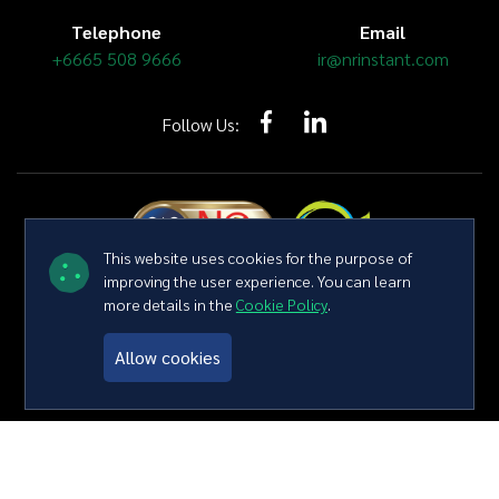
Telephone
Email
+6665 508 9666
ir@nrinstant.com
Follow Us:
This website uses cookies for the purpose of
improving the user experience. You can learn
more details in the
Cookie Policy
.
Copyright © 2026 NR Instant Produce Public Company Limited All
right reserved
Terms and Conditions
Privacy Policy
Sitemap
Allow cookies