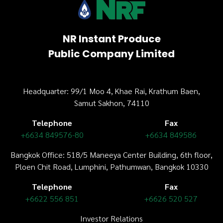
NR Instant Produce
Public Company Limited
Headquarter: 99/1 Moo 4, Khae Rai, Krathum Baen,
Samut Sakhon, 74110
Telephone
Fax
+6634 849576-80
+6634 849586
Bangkok Office: 518/5 Maneeya Center Building,
6th floor
,
Ploen Chit Road, Lumphini, Pathumwan, Bangkok 10330
Telephone
Fax
+6622 556 851
+6626 520 527
Investor Relations